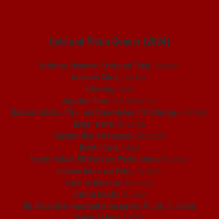
Gold und Platin Gönner (2024)
Achberger Marianne, Restaurant Töggi,
Rorschach
Aebischer Silvia,
Rorschach
Alder Jürg,
Heiden
Augustoni Bruno,
Rorschacherberg
Baumann Markus, Ofen- und Cheminéebau, Plattenbeläge,
Rorschach
Berger Walter,
Rorschach
Bereuter Jürg, Rechtsanwalt,
Rorschach
Bonetti Carlo,
Tübach
Brändle Roland, RB Druck und Werbetechnik,
Rorschach
Bruderer Nicole und Peter,
Rorschach
Candrian Hans-Paul
, Rorschach
Dietrich Claudia,
St. Gallen
Die Botschafter Kommunikationsagentur AG LSA, St. Gallen
Gehrig Andreas,
Goldach