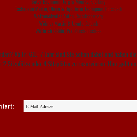
Suter-Bachmann Jörg & Monika,
Kilchberg
Tschapaun Martin, Uhren & Bijouterie Tschapaun,
Rorschach
Wettenschwiler Anton,
Rorschacherberg
Widmer Martin & Ursula,
Goldach
Wüthrich (-Bäbi) Pia,
Münchenbuchsee
en? Ab Fr. 60.- / Jahr sind Sie schon dabei und haben die
 2 Sitzplätze oder 4 Sitzplätze zu reservieren. Hier geht es
iert: