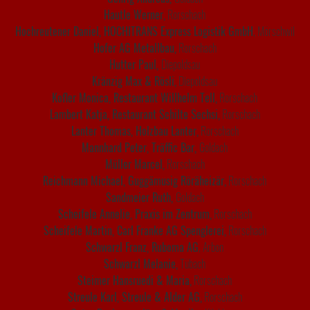
Hautle Werner,
Rorschach
Hochreutener Daniel, HOCHITRANS Express Logistik GmbH
, Mörschwil
Hofer AG Metallbau,
Rorschach
Hutter Paul,
Diepoldsau
Kränzig Max & Rösli,
Diepoldsau
Kofler Monica, Restaurant Willhelm Tell,
Rorschach
Lambert Katja, Restaurant Schilte Sechsi,
Rorschach
Lanter Thomas, Holzbau Lanter,
Rorschach
Mannhard Peter, Träffic Bar,
Goldach
Müller Marcel,
Rorschach
Reichmann Michael, Guggämusig Röräheizär,
Rorschach
Sandmeier Ruth,
Goldach
Scheifele Annelie, Praxis im Zentrum,
Rorschach
Scheifele Martin, Carl Franke AG Spenglerei,
Rorschach
Schwarzl Franz, Ruboma AG
, Arbon
Schwarzl Melanie,
Tübach
Steimer Hansruedi & Maria,
Rorschach
Streule Karl, Streule & Alder AG,
Rorschach